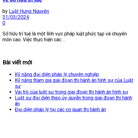
by
Luật Hưng Nguyên
31/03/2024
0
Sở hữu trí tuệ là một lĩnh vực pháp luật phức tạp và chuyên
môn cao. Việc thực hiện các ...
Bài viết mới
Kỹ năng đại diện pháp lý chuyên nghiệp
Kỹ năng tham gia giai đoạn thi hành án hình sự của Luật
sư
Vai trò của luật sư trong giai đoạn thi hành án hình sự
Luật sư đại diện theo ủy quyền trong giai đoạn thi hành
án
Đại diện pháp lý tại các cơ quan thi hành án