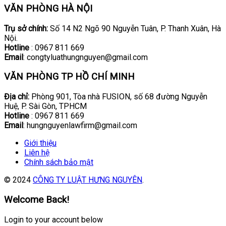
VĂN PHÒNG HÀ NỘI
Trụ sở chính:
Số 14 N2 Ngõ 90 Nguyễn Tuân, P. Thanh Xuân, Hà
Nội.
Hotline
: 0967 811 669
Email
: congtyluathungnguyen@gmail.com
VĂN PHÒNG TP HỒ CHÍ MINH
Địa chỉ:
Phòng 901, Tòa nhà FUSION, số 68 đường Nguyễn
Huệ, P. Sài Gòn, TPHCM
Hotline
: 0967 811 669
Email
: hungnguyenlawfirm@gmail.com
Giới thiệu
Liên hệ
Chính sách bảo mật
© 2024
CÔNG TY LUẬT HƯNG NGUYÊN
.
Welcome Back!
Login to your account below