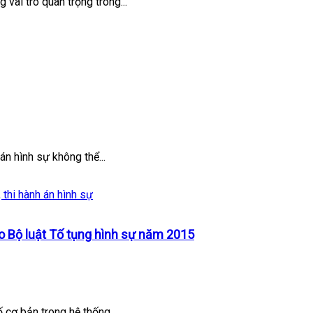
 vai trò quan trọng trong...
án hình sự không thể...
o Bộ luật Tố tụng hình sự năm 2015
 cơ bản trong hệ thống...