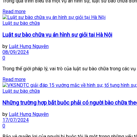
Trong quá trình điều tra một vụ án hình sự, luật sư bào chữa đóng
Read more
Luật sư bào chữa
Luật sư bào chữa vụ án hình sự giỏi tại Hà Nội
by
Luật Hưng Nguyên
08/09/2024
0
Trong thế giới pháp lý, vai trò của luật sư bào chữa trong các vụ 
Read more
Luật sư bào chữa
Những trường hợp bắt buộc phải có người bào chữa the
by
Luật Hưng Nguyên
17/07/2024
0
Bảo vệ quyền lợi của người bị buộc tội là một trong những yếu tố