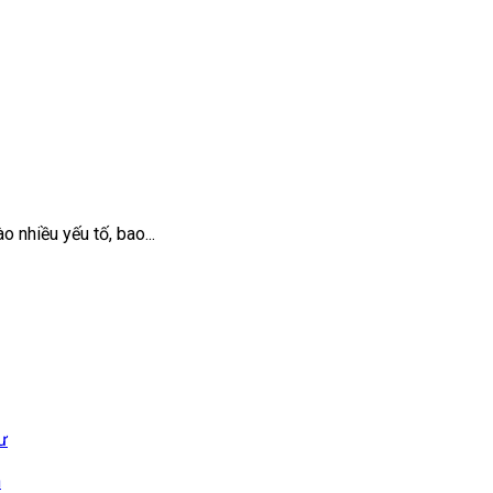
 nhiều yếu tố, bao...
ư
n