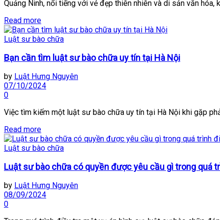
Quảng Ninh, nổi tiếng với vẻ đẹp thiên nhiên và di sản văn hóa, k
Read more
Luật sư bào chữa
Bạn cần tìm luật sư bào chữa uy tín tại Hà Nội
by
Luật Hưng Nguyên
07/10/2024
0
Việc tìm kiếm một luật sư bào chữa uy tín tại Hà Nội khi gặp phải
Read more
Luật sư bào chữa
Luật sư bào chữa có quyền được yêu cầu gì trong quá tr
by
Luật Hưng Nguyên
08/09/2024
0