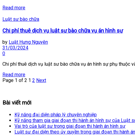
Read more
Luật sư bào chữa
Chi phí thuê dịch vụ luật sư bào chữa vụ án hình sự
by
Luật Hưng Nguyên
31/03/2024
0
Chi phí thuê dịch vụ luật sư bào chữa vụ án hình sự phụ thuộc vào
Read more
Page 1 of 2
1
2
Next
Bài viết mới
Kỹ năng đại diện pháp lý chuyên nghiệp
Kỹ năng tham gia giai đoạn thi hành án hình sự của Luật s
Vai trò của luật sư trong giai đoạn thi hành án hình sự
Luật sư đại diện theo ủy quyền trong giai đoạn thi hành á