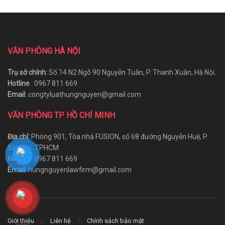
VĂN PHÒNG HÀ NỘI
Trụ sở chính:
Số 14 N2 Ngõ 90 Nguyễn Tuân, P. Thanh Xuân, Hà Nội.
Hotline
: 0967 811 669
Email
: congtyluathungnguyen@gmail.com
VĂN PHÒNG TP HỒ CHÍ MINH
Địa chỉ:
Phòng 901, Tòa nhà FUSION, số 68 đường Nguyễn Huệ, P.
Sài Gòn, TPHCM
Hotline
: 0967 811 669
Email
: hungnguyenlawfirm@gmail.com
Giới thiệu
Liên hệ
Chính sách bảo mật