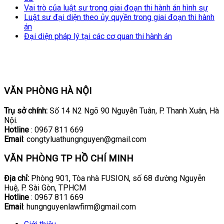
Vai trò của luật sư trong giai đoạn thi hành án hình sự
Luật sư đại diện theo ủy quyền trong giai đoạn thi hành
án
Đại diện pháp lý tại các cơ quan thi hành án
VĂN PHÒNG HÀ NỘI
Trụ sở chính:
Số 14 N2 Ngõ 90 Nguyễn Tuân, P. Thanh Xuân, Hà
Nội.
Hotline
: 0967 811 669
Email
: congtyluathungnguyen@gmail.com
VĂN PHÒNG TP HỒ CHÍ MINH
Địa chỉ:
Phòng 901, Tòa nhà FUSION, số 68 đường Nguyễn
Huệ, P. Sài Gòn, TPHCM
Hotline
: 0967 811 669
Email
: hungnguyenlawfirm@gmail.com