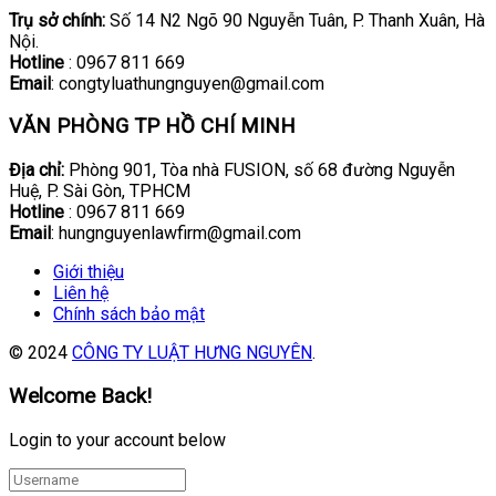
Trụ sở chính:
Số 14 N2 Ngõ 90 Nguyễn Tuân, P. Thanh Xuân, Hà
Nội.
Hotline
: 0967 811 669
Email
: congtyluathungnguyen@gmail.com
VĂN PHÒNG TP HỒ CHÍ MINH
Địa chỉ:
Phòng 901, Tòa nhà FUSION, số 68 đường Nguyễn
Huệ, P. Sài Gòn, TPHCM
Hotline
: 0967 811 669
Email
: hungnguyenlawfirm@gmail.com
Giới thiệu
Liên hệ
Chính sách bảo mật
© 2024
CÔNG TY LUẬT HƯNG NGUYÊN
.
Welcome Back!
Login to your account below