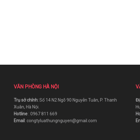
VĂN PHÒNG HÀ NỘI
V
Trụ sở chính:
Số 14 N2 Ngõ 90 Nguyễn Tuân, P. Thanh
Đị
Xuân, Hà Nội.
Hu
Hotline
: 0967 811 669
Ho
Email
: congtyluathungnguyen@gmail.com
Em