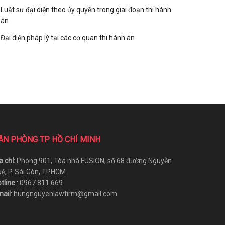
Luật sư đại diện theo ủy quyền trong giai đoạn thi hành
án
Đại diện pháp lý tại các cơ quan thi hành án
ĂN PHÒNG TP HỒ CHÍ MINH
a chỉ:
Phòng 901, Tòa nhà FUSION, số 68 đường Nguyễn
ệ, P. Sài Gòn, TPHCM
tline
: 0967 811 669
ail
: hungnguyenlawfirm@gmail.com