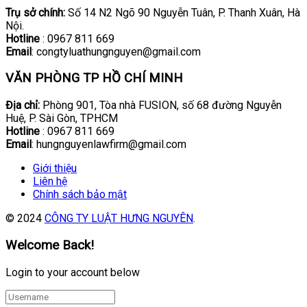
Trụ sở chính:
Số 14 N2 Ngõ 90 Nguyễn Tuân, P. Thanh Xuân, Hà
Nội.
Hotline
: 0967 811 669
Email
: congtyluathungnguyen@gmail.com
VĂN PHÒNG TP HỒ CHÍ MINH
Địa chỉ:
Phòng 901, Tòa nhà FUSION, số 68 đường Nguyễn
Huệ, P. Sài Gòn, TPHCM
Hotline
: 0967 811 669
Email
: hungnguyenlawfirm@gmail.com
Giới thiệu
Liên hệ
Chính sách bảo mật
© 2024
CÔNG TY LUẬT HƯNG NGUYÊN
.
Welcome Back!
Login to your account below