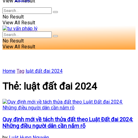
View All Result
No Result
View All Result
No Result
View All Result
Home
Tag
luật đất đai 2024
Thẻ:
luật đất đai 2024
Quy định mới về tách thửa đất theo Luật Đất đai 2024:
Những điều người dân cần nắm rõ
by
Luật Hưng Nguyên