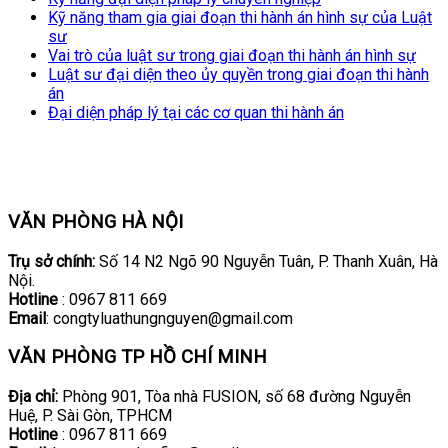
Kỹ năng tham gia giai đoạn thi hành án hình sự của Luật
sư
Vai trò của luật sư trong giai đoạn thi hành án hình sự
Luật sư đại diện theo ủy quyền trong giai đoạn thi hành
án
Đại diện pháp lý tại các cơ quan thi hành án
VĂN PHÒNG HÀ NỘI
Trụ sở chính:
Số 14 N2 Ngõ 90 Nguyễn Tuân, P. Thanh Xuân, Hà
Nội.
Hotline
: 0967 811 669
Email
: congtyluathungnguyen@gmail.com
VĂN PHÒNG TP HỒ CHÍ MINH
Địa chỉ:
Phòng 901, Tòa nhà FUSION, số 68 đường Nguyễn
Huệ, P. Sài Gòn, TPHCM
Hotline
: 0967 811 669