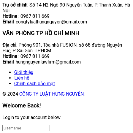
Trụ sở chính:
Số 14 N2 Ngõ 90 Nguyễn Tuân, P. Thanh Xuân, Hà
Nội.
Hotline
: 0967 811 669
Email
: congtyluathungnguyen@gmail.com
VĂN PHÒNG TP HỒ CHÍ MINH
Địa chỉ:
Phòng 901, Tòa nhà FUSION, số 68 đường Nguyễn
Huệ, P. Sài Gòn, TPHCM
Hotline
: 0967 811 669
Email
: hungnguyenlawfirm@gmail.com
Giới thiệu
Liên hệ
Chính sách bảo mật
© 2024
CÔNG TY LUẬT HƯNG NGUYÊN
.
Welcome Back!
Login to your account below