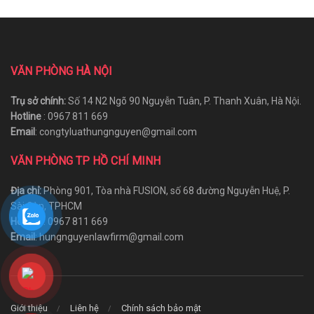
VĂN PHÒNG HÀ NỘI
Trụ sở chính:
Số 14 N2 Ngõ 90 Nguyễn Tuân, P. Thanh Xuân, Hà Nội.
Hotline
: 0967 811 669
Email
: congtyluathungnguyen@gmail.com
VĂN PHÒNG TP HỒ CHÍ MINH
Địa chỉ:
Phòng 901, Tòa nhà FUSION, số 68 đường Nguyễn Huệ, P.
Sài Gòn, TPHCM
Hotline
: 0967 811 669
Email
: hungnguyenlawfirm@gmail.com
Giới thiệu
Liên hệ
Chính sách bảo mật