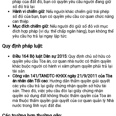
pháp của đất đó, bạn có quyền yêu cầu người đang giữ
sổ đỏ trả lại.
Hành vi chiếm giữ:
Nếu người khác chiếm giữ trái phép
sổ đỏ của bạn, bạn có quyền yêu cầu cơ quan chức năng
can thiệp.
Mục đích chiếm giữ:
Nếu người đó giữ sổ đỏ với mục
đích hợp pháp (ví dụ: thế chấp ngân hàng), bạn không thể
yêu cầu họ trả lại ngay lập tức.
Quy định pháp luật:
Điều 164 Bộ luật Dân sự 2015:
Quy định
chủ sở hữu có
quyền yêu cầu Tòa án, cơ quan nhà nước có thẩm quyền
khác buộc người có hành vi xâm phạm quyền phải trả lại
tài sản.
Công văn
141/TANDTC-KHXX ngày 21/9/2011 của Tòa
án nhân dân Tối cao:
Hướng dẫn thẩm quyền giải quyết
các yêu cầu trả lại giấy chứng nhận quyền sở hữu tài
sản.
Theo đó,
việc yêu cầu đòi lại giấy chứng nhận
quyền sử dụng đất không thuộc thẩm quyền của Tòa án
mà thuộc thẩm quyền giải quyết của cơ quan quản lý Nhà
nước trong lĩnh vực đất đai.
Các trường hợp thường gặp: