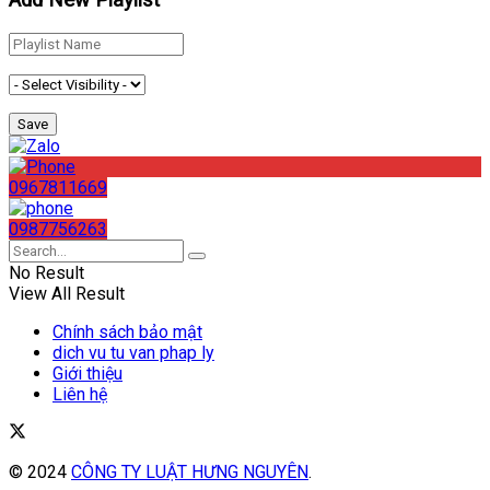
0967811669
0987756263
No Result
View All Result
Chính sách bảo mật
dich vu tu van phap ly
Giới thiệu
Liên hệ
© 2024
CÔNG TY LUẬT HƯNG NGUYÊN
.