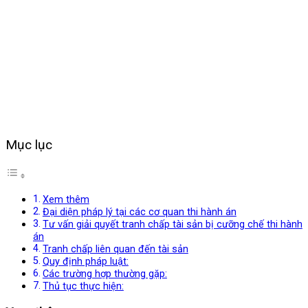
Mục lục
Xem thêm
Đại diện pháp lý tại các cơ quan thi hành án
Tư vấn giải quyết tranh chấp tài sản bị cưỡng chế thi hành
án
Tranh chấp liên quan đến tài sản
Quy định pháp luật:
Các trường hợp thường gặp:
Thủ tục thực hiện: