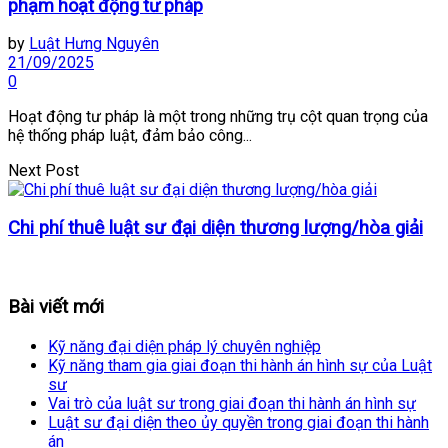
phạm hoạt động tư pháp
by
Luật Hưng Nguyên
21/09/2025
0
Hoạt động tư pháp là một trong những trụ cột quan trọng của
hệ thống pháp luật, đảm bảo công...
Next Post
Chi phí thuê luật sư đại diện thương lượng/hòa giải
Bài viết mới
Kỹ năng đại diện pháp lý chuyên nghiệp
Kỹ năng tham gia giai đoạn thi hành án hình sự của Luật
sư
Vai trò của luật sư trong giai đoạn thi hành án hình sự
Luật sư đại diện theo ủy quyền trong giai đoạn thi hành
án