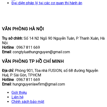
Đại diện pháp lý tại các cơ quan thi hành án
VĂN PHÒNG HÀ NỘI
Trụ sở chính:
Số 14 N2 Ngõ 90 Nguyễn Tuân, P. Thanh Xuân, Hà
Nội.
Hotline
: 0967 811 669
Email
: congtyluathungnguyen@gmail.com
VĂN PHÒNG TP HỒ CHÍ MINH
Địa chỉ:
Phòng 901, Tòa nhà FUSION, số 68 đường Nguyễn
Huệ, P. Sài Gòn, TPHCM
Hotline
: 0967 811 669
Email
: hungnguyenlawfirm@gmail.com
Giới thiệu
Liên hệ
Chính sách bảo mật