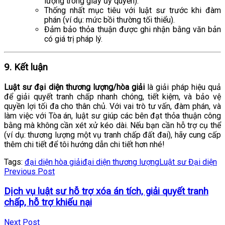
lượng trong giấy ủy quyền).
Thống nhất mục tiêu với luật sư trước khi đàm
phán (ví dụ: mức bồi thường tối thiểu).
Đảm bảo thỏa thuận được ghi nhận bằng văn bản
có giá trị pháp lý.
9. Kết luận
Luật sư đại diện thương lượng/hòa giải
là giải pháp hiệu quả
để giải quyết tranh chấp nhanh chóng, tiết kiệm, và bảo vệ
quyền lợi tối đa cho thân chủ. Với vai trò tư vấn, đàm phán, và
làm việc với Tòa án, luật sư giúp các bên đạt thỏa thuận công
bằng mà không cần xét xử kéo dài. Nếu bạn cần hỗ trợ cụ thể
(ví dụ: thương lượng một vụ tranh chấp đất đai), hãy cung cấp
thêm chi tiết để tôi hướng dẫn chi tiết hơn nhé!
Tags:
đại diện hòa giải
đại diện thương lượng
Luật sư Đại diện
Previous Post
Dịch vụ luật sư hỗ trợ xóa án tích, giải quyết tranh
chấp, hỗ trợ khiếu nại
Next Post