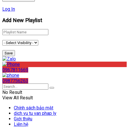
Log In
Add New Playlist
0967811669
0987756263
No Result
View All Result
Chính sách bảo mật
dich vu tu van phap ly
Giới thiệu
Liên hệ