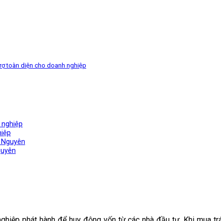
 trợ toàn diện cho doanh nghiệp
 nghiệp
hiệp
g Nguyên
guyên
nghiệp phát hành để huy động vốn từ các nhà đầu tư. Khi mua trá