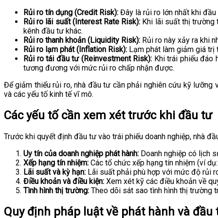
Rủi ro tín dụng (Credit Risk):
Đây là rủi ro lớn nhất khi đầu
Rủi ro lãi suất (Interest Rate Risk):
Khi lãi suất thị trường
kênh đầu tư khác.
Rủi ro thanh khoản (Liquidity Risk):
Rủi ro này xảy ra khi n
Rủi ro lạm phát (Inflation Risk):
Lạm phát làm giảm giá trị t
Rủi ro tái đầu tư (Reinvestment Risk):
Khi trái phiếu đáo 
tương đương với mức rủi ro chấp nhận được.
Để giảm thiểu rủi ro, nhà đầu tư cần phải nghiên cứu kỹ lưỡng v
và các yếu tố kinh tế vĩ mô.
Các yếu tố cần xem xét trước khi đầu tư
Trước khi quyết định đầu tư vào trái phiếu doanh nghiệp, nhà đầ
Uy tín của doanh nghiệp phát hành:
Doanh nghiệp có lịch sử 
Xếp hạng tín nhiệm:
Các tổ chức xếp hạng tín nhiệm (ví dụ:
Lãi suất và kỳ hạn:
Lãi suất phải phù hợp với mức độ rủi ro
Điều khoản và điều kiện:
Xem xét kỹ các điều khoản về quyề
Tình hình thị trường:
Theo dõi sát sao tình hình thị trường tr
Quy định pháp luật về phát hành và đầu 