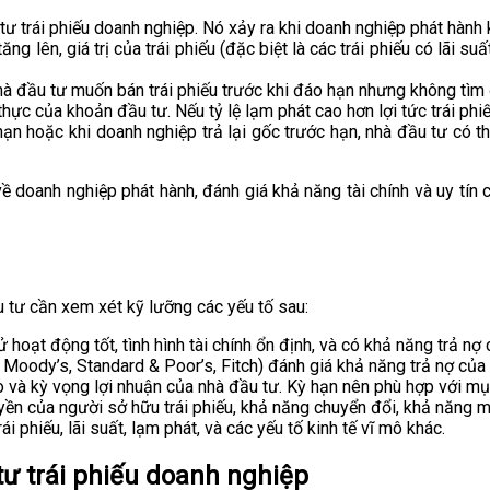
 tư trái phiếu doanh nghiệp. Nó xảy ra khi doanh nghiệp phát hành 
 tăng lên, giá trị của trái phiếu (đặc biệt là các trái phiếu có lãi
hà đầu tư muốn bán trái phiếu trước khi đáo hạn nhưng không tìm 
hực của khoản đầu tư. Nếu tỷ lệ lạm phát cao hơn lợi tức trái phiếu
hạn hoặc khi doanh nghiệp trả lại gốc trước hạn, nhà đầu tư có t
ề doanh nghiệp phát hành, đánh giá khả năng tài chính và uy tín 
u tư cần xem xét kỹ lưỡng các yếu tố sau:
hoạt động tốt, tình hình tài chính ổn định, và có khả năng trả nợ 
 Moody’s, Standard & Poor’s, Fitch) đánh giá khả năng trả nợ của
 và kỳ vọng lợi nhuận của nhà đầu tư. Kỳ hạn nên phù hợp với mục
n của người sở hữu trái phiếu, khả năng chuyển đổi, khả năng mua
ái phiếu, lãi suất, lạm phát, và các yếu tố kinh tế vĩ mô khác.
tư trái phiếu doanh nghiệp