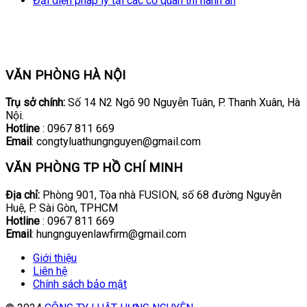
Đại diện pháp lý tại các cơ quan thi hành án
VĂN PHÒNG HÀ NỘI
Trụ sở chính:
Số 14 N2 Ngõ 90 Nguyễn Tuân, P. Thanh Xuân, Hà
Nội.
Hotline
: 0967 811 669
Email
: congtyluathungnguyen@gmail.com
VĂN PHÒNG TP HỒ CHÍ MINH
Địa chỉ:
Phòng 901, Tòa nhà FUSION, số 68 đường Nguyễn
Huệ, P. Sài Gòn, TPHCM
Hotline
: 0967 811 669
Email
: hungnguyenlawfirm@gmail.com
Giới thiệu
Liên hệ
Chính sách bảo mật