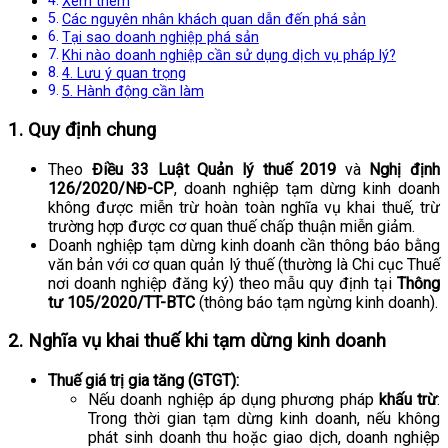
Xem thêm
Các nguyên nhân khách quan dẫn đến phá sản
Tại sao doanh nghiệp phá sản
Khi nào doanh nghiệp cần sử dụng dịch vụ pháp lý?
4. Lưu ý quan trọng
5. Hành động cần làm
1. Quy định chung
Theo
Điều 33 Luật Quản lý thuế 2019
và
Nghị định
126/2020/NĐ-CP
, doanh nghiệp tạm dừng kinh doanh
không được miễn trừ hoàn toàn nghĩa vụ khai thuế, trừ
trường hợp được cơ quan thuế chấp thuận miễn giảm.
Doanh nghiệp tạm dừng kinh doanh cần thông báo bằng
văn bản với cơ quan quản lý thuế (thường là Chi cục Thuế
nơi doanh nghiệp đăng ký) theo mẫu quy định tại
Thông
tư 105/2020/TT-BTC
(thông báo tạm ngừng kinh doanh).
2. Nghĩa vụ khai thuế khi tạm dừng kinh doanh
Thuế giá trị gia tăng (GTGT):
Nếu doanh nghiệp áp dụng phương pháp
khấu trừ
:
Trong thời gian tạm dừng kinh doanh, nếu không
phát sinh doanh thu hoặc giao dịch, doanh nghiệp