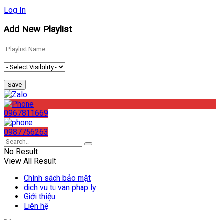
Log In
Add New Playlist
0967811669
0987756263
No Result
View All Result
Chính sách bảo mật
dich vu tu van phap ly
Giới thiệu
Liên hệ