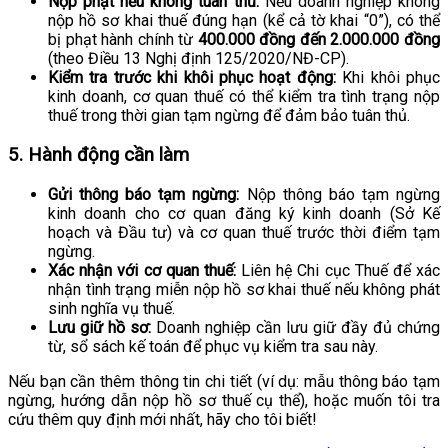
Nộp phạt nếu không tuân thủ:
Nếu doanh nghiệp không
nộp hồ sơ khai thuế đúng hạn (kể cả tờ khai “0”), có thể
bị phạt hành chính từ
400.000 đồng đến 2.000.000 đồng
(theo Điều 13 Nghị định 125/2020/NĐ-CP).
Kiểm tra trước khi khôi phục hoạt động:
Khi khôi phục
kinh doanh, cơ quan thuế có thể kiểm tra tình trạng nộp
thuế trong thời gian tạm ngừng để đảm bảo tuân thủ.
5. Hành động cần làm
Gửi thông báo tạm ngừng:
Nộp thông báo tạm ngừng
kinh doanh cho cơ quan đăng ký kinh doanh (Sở Kế
hoạch và Đầu tư) và cơ quan thuế trước thời điểm tạm
ngừng.
Xác nhận với cơ quan thuế:
Liên hệ Chi cục Thuế để xác
nhận tình trạng miễn nộp hồ sơ khai thuế nếu không phát
sinh nghĩa vụ thuế.
Lưu giữ hồ sơ:
Doanh nghiệp cần lưu giữ đầy đủ chứng
từ, sổ sách kế toán để phục vụ kiểm tra sau này.
Nếu bạn cần thêm thông tin chi tiết (ví dụ: mẫu thông báo tạm
ngừng, hướng dẫn nộp hồ sơ thuế cụ thể), hoặc muốn tôi tra
cứu thêm quy định mới nhất, hãy cho tôi biết!