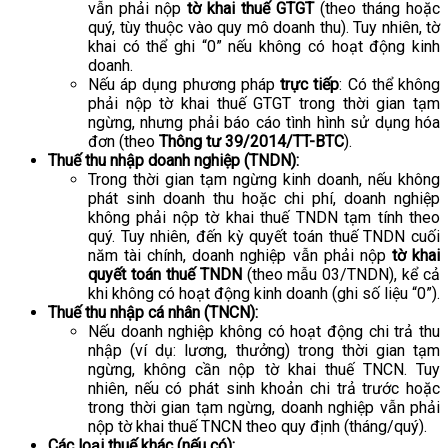
vẫn phải nộp
tờ khai thuế GTGT
(theo tháng hoặc
quý, tùy thuộc vào quy mô doanh thu). Tuy nhiên, tờ
khai có thể ghi “0” nếu không có hoạt động kinh
doanh.
Nếu áp dụng phương pháp
trực tiếp
: Có thể không
phải nộp tờ khai thuế GTGT trong thời gian tạm
ngừng, nhưng phải báo cáo tình hình sử dụng hóa
đơn (theo
Thông tư 39/2014/TT-BTC
).
Thuế thu nhập doanh nghiệp (TNDN):
Trong thời gian tạm ngừng kinh doanh, nếu không
phát sinh doanh thu hoặc chi phí, doanh nghiệp
không phải nộp tờ khai thuế TNDN tạm tính theo
quý. Tuy nhiên, đến kỳ quyết toán thuế TNDN cuối
năm tài chính, doanh nghiệp vẫn phải nộp
tờ khai
quyết toán thuế TNDN
(theo mẫu 03/TNDN), kể cả
khi không có hoạt động kinh doanh (ghi số liệu “0”).
Thuế thu nhập cá nhân (TNCN):
Nếu doanh nghiệp không có hoạt động chi trả thu
nhập (ví dụ: lương, thưởng) trong thời gian tạm
ngừng, không cần nộp tờ khai thuế TNCN. Tuy
nhiên, nếu có phát sinh khoản chi trả trước hoặc
trong thời gian tạm ngừng, doanh nghiệp vẫn phải
nộp tờ khai thuế TNCN theo quy định (tháng/quý).
Các loại thuế khác (nếu có):