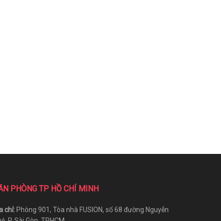
ĂN PHÒNG TP HỒ CHÍ MINH
a chỉ:
Phòng 901, Tòa nhà FUSION, số 68 đường Nguyễn
ệ, P. Sài Gòn, TPHCM