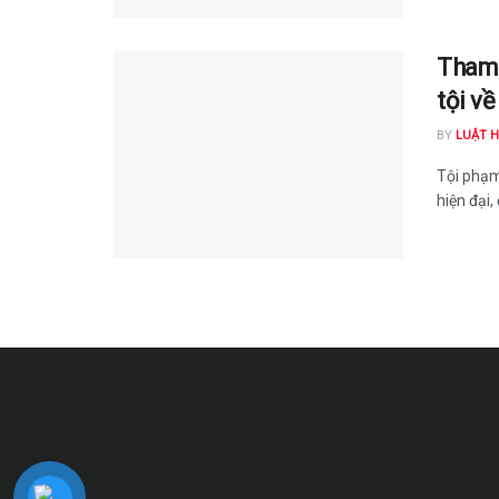
Tham 
tội v
BY
LUẬT 
Tội phạm
hiện đại, 