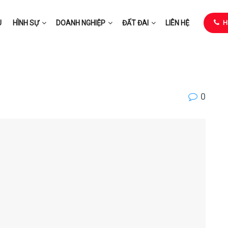
U
HÌNH SỰ
DOANH NGHIỆP
ĐẤT ĐAI
LIÊN HỆ
H
0