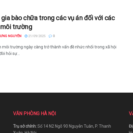
gia bào chữa trong các vụ án đối với các
ề môi trường
HƯNG NGUYÊN
21/09/2025
0
 môi trường ngày càng trở thành vấn đề nhức nhối trong xã hội
đòi hỏi sự...
VĂN PHÒNG HÀ NỘI
V
Trụ sở chính:
Số 14 N2 Ngõ 90 Nguyễn Tuân, P. Thanh
Đị
Xuân, Hà Nội.
Hu