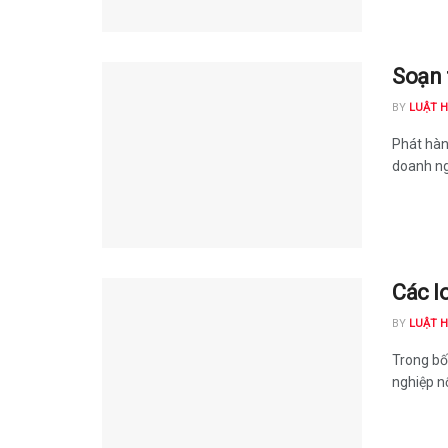
Soạn 
BY
LUẬT 
Phát hàn
doanh ng
Các l
BY
LUẬT 
Trong bối
nghiệp nổ