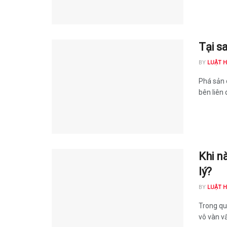
Tại s
BY
LUẬT 
Phá sản 
bên liên 
Khi n
lý?
BY
LUẬT 
Trong qu
vô vàn vấ