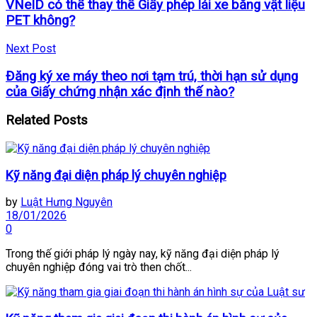
VNeID có thể thay thế Giấy phép lái xe bằng vật liệu
PET không?
Next Post
Đăng ký xe máy theo nơi tạm trú, thời hạn sử dụng
của Giấy chứng nhận xác định thế nào?
Related
Posts
Kỹ năng đại diện pháp lý chuyên nghiệp
by
Luật Hưng Nguyên
18/01/2026
0
Trong thế giới pháp lý ngày nay, kỹ năng đại diện pháp lý
chuyên nghiệp đóng vai trò then chốt...