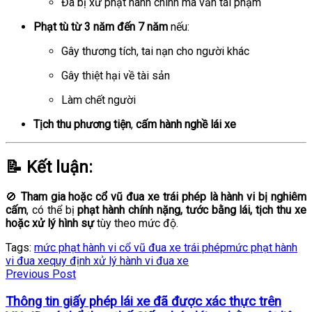
Đã bị xử phạt hành chính mà vẫn tái phạm
Phạt tù từ 3 năm đến 7 năm
nếu:
Gây thương tích, tai nạn cho người khác
Gây thiệt hại về tài sản
Làm chết người
Tịch thu phương tiện
,
cấm hành nghề lái xe
📝 Kết luận:
🚫
Tham gia hoặc cổ vũ đua xe trái phép là hành vi bị nghiêm
cấm
, có thể bị
phạt hành chính nặng, tước bằng lái, tịch thu xe
hoặc xử lý hình sự
tùy theo mức độ.
Tags:
mức phạt hành vi cổ vũ đua xe trái phép
mức phạt hành
vi đua xe
quy định xử lý hành vi đua xe
Previous Post
Thông tin giấy phép lái xe đã được xác thực trên