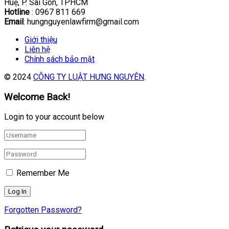
Huệ, P. Sài Gòn, TPHCM
Hotline
: 0967 811 669
Email
: hungnguyenlawfirm@gmail.com
Giới thiệu
Liên hệ
Chính sách bảo mật
© 2024
CÔNG TY LUẬT HƯNG NGUYÊN
.
Welcome Back!
Login to your account below
Remember Me
Forgotten Password?