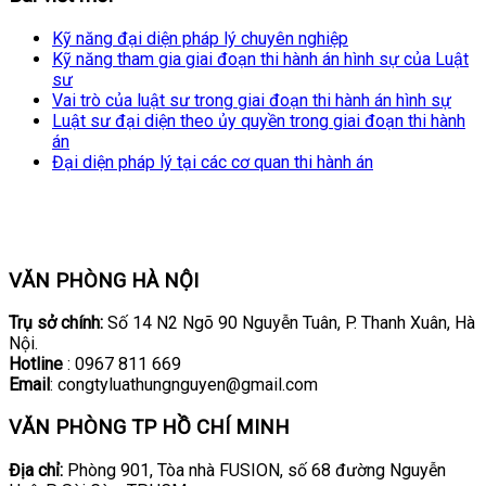
Kỹ năng đại diện pháp lý chuyên nghiệp
Kỹ năng tham gia giai đoạn thi hành án hình sự của Luật
sư
Vai trò của luật sư trong giai đoạn thi hành án hình sự
Luật sư đại diện theo ủy quyền trong giai đoạn thi hành
án
Đại diện pháp lý tại các cơ quan thi hành án
VĂN PHÒNG HÀ NỘI
Trụ sở chính:
Số 14 N2 Ngõ 90 Nguyễn Tuân, P. Thanh Xuân, Hà
Nội.
Hotline
: 0967 811 669
Email
: congtyluathungnguyen@gmail.com
VĂN PHÒNG TP HỒ CHÍ MINH
Địa chỉ:
Phòng 901, Tòa nhà FUSION, số 68 đường Nguyễn