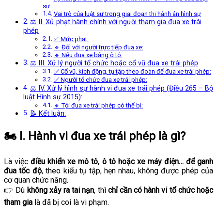
sư
Vai trò của luật sư trong giai đoạn thi hành án hình sự
⚖️ II. Xử phạt hành chính với người tham gia đua xe trái
phép
✅ Mức phạt:
🔹 Đối với người trực tiếp đua xe:
🔹 Nếu đua xe bằng ô tô:
⚖️ III. Xử lý người tổ chức hoặc cổ vũ đua xe trái phép
✅ Cổ vũ, kích động, tụ tập theo đoàn để đua xe trái phép:
✅ Người tổ chức đua xe trái phép:
⚖️ IV. Xử lý hình sự hành vi đua xe trái phép (Điều 265 – Bộ
luật Hình sự 2015):
🔸 Tội đua xe trái phép có thể bị:
📝 Kết luận:
🏍️ I.
Hành vi đua xe trái phép là gì?
Là việc
điều khiển xe mô tô, ô tô hoặc xe máy điện… để ganh
đua tốc độ
, theo kiểu tụ tập, hẹn nhau, không được phép của
cơ quan chức năng.
👉 Dù
không xảy ra tai nạn
, thì
chỉ cần có hành vi tổ chức hoặc
tham gia
là đã bị coi là vi phạm.