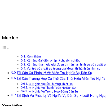
Mục lục
Xem thêm
Kỹ năng đại diện pháp lý chuyên nghiệp
Kỹ năng tham gia giai đoạn thi hành án hình sự của Luật s
Vai trò của luật sư trong giai đoạn thi hành án hình sự
1️⃣ Căn Cứ Pháp Lý Về Miễn Trừ Nghĩa Vụ Dân Sự
2️⃣ Các Trường Hợp Cụ Thể Của Thời Hiệu Miễn Trừ Nghĩa
🔹 Nghĩa Vụ Bồi Thường Thiệt Hại
🔹 Nghĩa Vụ Thanh Toán Nợ Dân Sự
🔹 Nghĩa Vụ Trong Hợp Đồng Dân Sự
3️⃣ Dịch Vụ Pháp Lý Về Nghĩa Vụ Dân Sự – Luật Hưng Ng