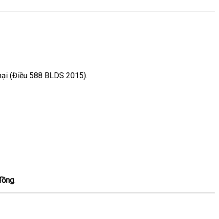
 hại (Điều 588 BLDS 2015).
 đồng
.