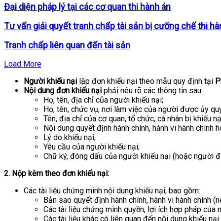
Đại diện pháp lý tại các cơ quan thi hành án
Tư vấn giải quyết tranh chấp tài sản bị cưỡng chế thi hà
Tranh chấp liên quan đến tài sản
Load More
Người khiếu nại
lập đơn khiếu nại theo mẫu quy định tại
P
Nội dung đơn khiếu nại
phải nêu rõ các thông tin sau:
Họ, tên, địa chỉ của người khiếu nại;
Họ, tên, chức vụ, nơi làm việc của người được ủy quy
Tên, địa chỉ của cơ quan, tổ chức, cá nhân bị khiếu nạ
Nội dung quyết định hành chính, hành vi hành chính 
Lý do khiếu nại;
Yêu cầu của người khiếu nại;
Chữ ký, đóng dấu của người khiếu nại (hoặc người đ
2. Nộp kèm theo đơn khiếu nại:
Các tài liệu chứng minh nội dung khiếu nại, bao gồm:
Bản sao quyết định hành chính, hành vi hành chính (n
Các tài liệu chứng minh quyền, lợi ích hợp pháp của n
Các tài liệu khác có liên quan đến nội dung khiếu nại.