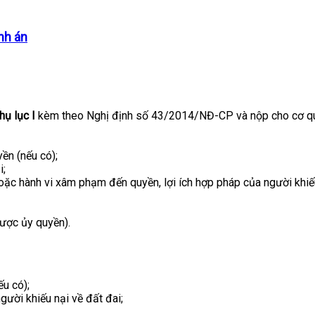
nh án
hụ lục I
kèm theo Nghị định số 43/2014/NĐ-CP và nộp cho cơ qua
ền (nếu có);
i;
hoặc hành vi xâm phạm đến quyền, lợi ích hợp pháp của người khiế
ược ủy quyền).
ếu có);
gười khiếu nại về đất đai;