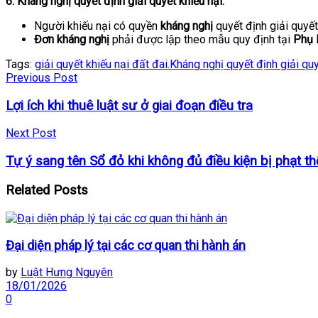
6. Kháng nghị quyết định giải quyết khiếu nại:
Người khiếu nại có quyền
kháng nghị
quyết định giải quyết
Đơn kháng nghị
phải được lập theo mẫu quy định tại
Phụ l
Tags:
giải quyết khiếu nại đất đai.
Kháng nghị quyết định giải quy
Previous Post
Lợi ích khi thuê luật sư ở giai đoạn điều tra
Next Post
Tự ý sang tên Sổ đỏ khi không đủ điều kiện bị phạt t
Related
Posts
Đại diện pháp lý tại các cơ quan thi hành án
by
Luật Hưng Nguyên
18/01/2026
0