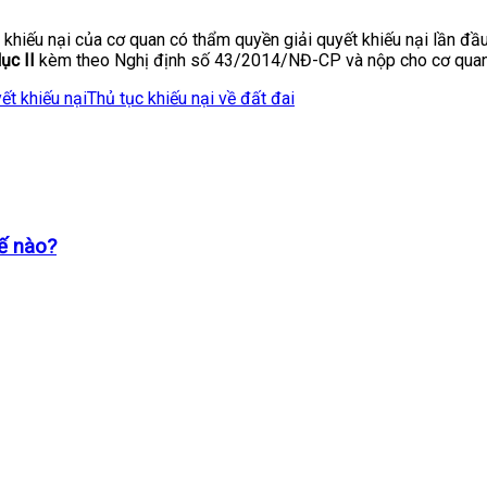
 khiếu nại của cơ quan có thẩm quyền giải quyết khiếu nại lần đầ
ục II
kèm theo Nghị định số 43/2014/NĐ-CP và nộp cho cơ quan có
ết khiếu nại
Thủ tục khiếu nại về đất đai
hế nào?