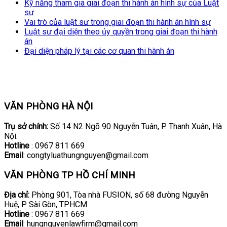
Kỹ năng tham gia giai đoạn thi hành án hình sự của Luật
sư
Vai trò của luật sư trong giai đoạn thi hành án hình sự
Luật sư đại diện theo ủy quyền trong giai đoạn thi hành
án
Đại diện pháp lý tại các cơ quan thi hành án
VĂN PHÒNG HÀ NỘI
Trụ sở chính:
Số 14 N2 Ngõ 90 Nguyễn Tuân, P. Thanh Xuân, Hà
Nội.
Hotline
: 0967 811 669
Email
: congtyluathungnguyen@gmail.com
VĂN PHÒNG TP HỒ CHÍ MINH
Địa chỉ:
Phòng 901, Tòa nhà FUSION, số 68 đường Nguyễn
Huệ, P. Sài Gòn, TPHCM
Hotline
: 0967 811 669
Email
: hungnguyenlawfirm@gmail.com