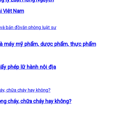
ại Việt Nam
 và bản đồ
văn phòng luật sư
nhà máy mỹ phẩm, dược phẩm, thực phẩm
ấy phép lữ hành nội địa
òng cháy, chữa cháy hay không?