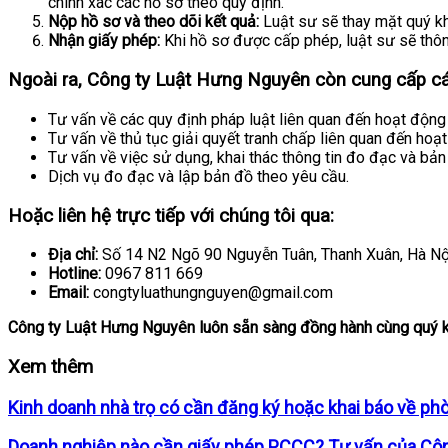
chính xác các hồ sơ theo quy định.
Nộp hồ sơ và theo dõi kết quả:
Luật sư sẽ thay mặt quý kh
Nhận giấy phép:
Khi hồ sơ được cấp phép, luật sư sẽ thô
Ngoài ra, Công ty Luật Hưng Nguyên còn cung cấp các
Tư vấn về các quy định pháp luật liên quan đến hoạt động
Tư vấn về thủ tục giải quyết tranh chấp liên quan đến ho
Tư vấn về việc sử dụng, khai thác thông tin đo đạc và bản
Dịch vụ đo đạc và lập bản đồ theo yêu cầu.
Hoặc liên hệ trực tiếp với chúng tôi qua:
Địa chỉ:
Số 14 N2 Ngõ 90 Nguyễn Tuân, Thanh Xuân, Hà Nộ
Hotline:
0967 811 669
Email:
congtyluathungnguyen@gmail.com
Công ty Luật Hưng Nguyên luôn sẵn sàng đồng hành cùng quý kh
Xem thêm
Kinh doanh nhà trọ có cần đăng ký hoặc khai báo về ph
Doanh nghiệp nào cần giấy phép PCCC? Tư vấn của Cô