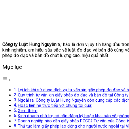
Công ty Luật Hưng Nguyên
tự hào là đơn vị uy tín hàng đầu tro
kinh nghiệm, am hiểu sâu sắc về luật đo đạc và bản đồ cùng v
phép đo đạc và bản đồ chất lượng cao, hiệu quả nhất.
Mục lục
Lợi ích khi sử dụng dịch vụ tư vấn xin giấy phép đo đạc và
Quy trình tư vấn xin giấy phép đo đạc và bản đồ tại Công t
Ngoài ra, Công ty Luật Hưng Nguyên còn cung cấp các dịch 
Hoặc liên hệ trực tiếp với chúng tôi qua:
Xem thêm
Kinh doanh nhà trọ có cần đăng ký hoặc khai báo về phòn
Doanh nghiệp nào cần giấy phép PCCC? Tư vấn của Công t
Thủ tục làm giấy phép lao động cho người nước ngoài tại 