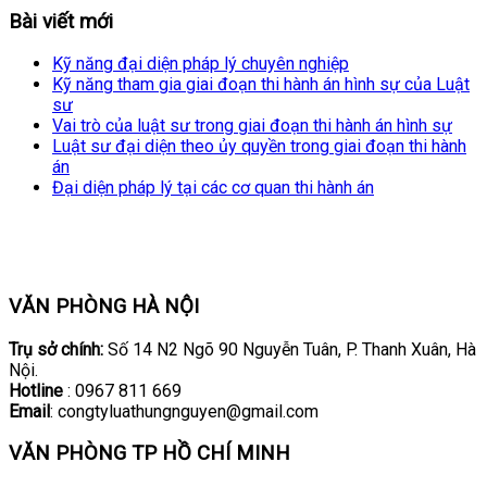
Bài viết mới
Kỹ năng đại diện pháp lý chuyên nghiệp
Kỹ năng tham gia giai đoạn thi hành án hình sự của Luật
sư
Vai trò của luật sư trong giai đoạn thi hành án hình sự
Luật sư đại diện theo ủy quyền trong giai đoạn thi hành
án
Đại diện pháp lý tại các cơ quan thi hành án
VĂN PHÒNG HÀ NỘI
Trụ sở chính:
Số 14 N2 Ngõ 90 Nguyễn Tuân, P. Thanh Xuân, Hà
Nội.
Hotline
: 0967 811 669
Email
: congtyluathungnguyen@gmail.com
VĂN PHÒNG TP HỒ CHÍ MINH