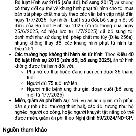
Bộ luật Hình sự 2015 (sửa đổi, bổ sung 2017)
và không
có thay đổi cụ thể về khung hình phạt tử hình cho tội mua
bán trái phép chất ma túy theo các văn bản cập nhật đến
ngày 1/7/2025. Tuy nhiên, Luật sửa đổi, bổ sung một số
điều của Bộ luật Hình sự 2025 (được thông qua ngày
25/6/2025, có hiệu lực từ 1/7/2025) đã bổ sung tội
danh mới như sử dụng trái phép chất ma túy (Điều 256a),
nhưng không thay đổi các khung hình phạt tử hình tại
Điều 251.
Các trường hợp không thi hành án tử hình
: Theo
Điều 40
Bộ luật Hình sự 2015 (sửa đổi, bổ sung 2025)
, án tử hình
không được thi hành đối với:
Phụ nữ có thai hoặc đang nuôi con dưới 36 tháng
tuổi.
Người đủ 75 tuổi trở lên.
Người mắc bệnh ung thư giai đoạn cuối (bổ sung
mới từ 1/7/2025).
Miễn, giảm án phí hình sự
: Nếu vụ án liên quan đến phần
dân sự (như bồi thường thiệt hại), các đối tượng như hộ
nghèo, người có công, hoặc người khuyết tật nặng có thể
được miễn, giảm án phí theo
Nghị định 59/2024/NĐ-CP
.
Nguồn tham khảo