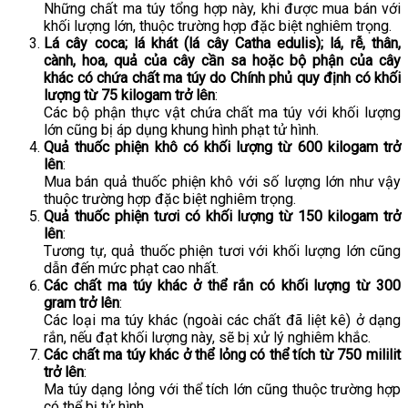
Những chất ma túy tổng hợp này, khi được mua bán với
khối lượng lớn, thuộc trường hợp đặc biệt nghiêm trọng.
Lá cây coca; lá khát (lá cây Catha edulis); lá, rễ, thân,
cành, hoa, quả của cây cần sa hoặc bộ phận của cây
khác có chứa chất ma túy do Chính phủ quy định có khối
lượng từ 75 kilogam trở lên
:
Các bộ phận thực vật chứa chất ma túy với khối lượng
lớn cũng bị áp dụng khung hình phạt tử hình.
Quả thuốc phiện khô có khối lượng từ 600 kilogam trở
lên
:
Mua bán quả thuốc phiện khô với số lượng lớn như vậy
thuộc trường hợp đặc biệt nghiêm trọng.
Quả thuốc phiện tươi có khối lượng từ 150 kilogam trở
lên
:
Tương tự, quả thuốc phiện tươi với khối lượng lớn cũng
dẫn đến mức phạt cao nhất.
Các chất ma túy khác ở thể rắn có khối lượng từ 300
gram trở lên
:
Các loại ma túy khác (ngoài các chất đã liệt kê) ở dạng
rắn, nếu đạt khối lượng này, sẽ bị xử lý nghiêm khắc.
Các chất ma túy khác ở thể lỏng có thể tích từ 750 mililit
trở lên
:
Ma túy dạng lỏng với thể tích lớn cũng thuộc trường hợp
có thể bị tử hình.