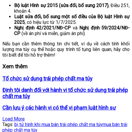
Bộ luật Hình sự 2015 (sửa đổi, bổ sung 2017)
, Điều 251,
khoản 4.
Luật sửa đổi, bổ sung một số điều của Bộ luật Hình sự
2025
, có hiệu lực từ 1/7/2025.
Nghị định 42/2021/NĐ-CP
và
Nghị định 59/2024/NĐ-
CP
(về án phí và miễn, giảm án phí).
Nếu bạn cần thêm thông tin chi tiết, ví dụ về cách tính khối
lượng ma túy cụ thể hoặc quy trình tố tụng liên quan, hãy cho
tôi biết để tôi hỗ trợ thêm!
Xem thêm
Tổ chức sử dụng trái phép chất ma túy
Định tội danh đối với hành vi tổ chức sử dụng trái phép
chất ma túy
Cần lưu ý các hành vi có thể vi phạm luật hình sự
Load More
Tags:
bị tử hình khi mua bán trái phép chất ma túy
mua bán trái
phép chất ma túy