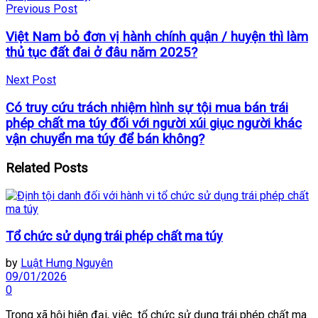
Previous Post
Việt Nam bỏ đơn vị hành chính quận / huyện thì làm
thủ tục đất đai ở đâu năm 2025?
Next Post
Có truy cứu trách nhiệm hình sự tội mua bán trái
phép chất ma túy đối với người xúi giục người khác
vận chuyển ma túy để bán không?
Related
Posts
Tổ chức sử dụng trái phép chất ma túy
by
Luật Hưng Nguyên
09/01/2026
0
Trong xã hội hiện đại, việc tổ chức sử dụng trái phép chất ma