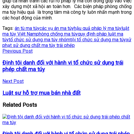
giúp cá nhân tránh các rủi ro pháp lý mà còn đóng góp vào việc
xây dựng một xã hội an toàn hơn.
Các biện pháp phòng chống
ma túy hiệu quả
là trọng tâm mà công ty luôn nhấn mạnh trong
các hoạt động của mình.
Tags:
án tù ma túy
các vụ án ma túy
hậu quả pháp lý ma túy
luật
ma túy Việt Nam
phòng chống ma túy
quy định pháp luật ma
túy
tổ chức sử dụng ma túy nhóm
tội tổ chức sử dụng ma túy
xử
phạt sử dụng chất ma túy trái phép
Previous Post
Định tội danh đối với hành vi tổ chức sử dụng trái
phép chất ma túy
Next Post
Luật sư hỗ trợ mua bán nhà đất
Related
Posts
Định tội danh đối với hành vi tổ chức sử dụng trái phép