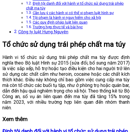
Định tội danh đối với hành vi tổ chức sử dụng trái phép
chất ma túy
Cần lưu ý các hành vi có thể vi phạm luật hình sự
Tội phạm là hành vi nguy hiểm cho xã hội
Các quy định pháp luật liên quan
Trường hợp thực tế và bài học
Công ty luật Hưng Nguyên
Tổ chức sử dụng trái phép chất ma túy
Hành vi tổ chức sử dụng trái phép chất ma túy được định
nghĩa theo Bộ luật Hình sự 2015 (sửa đổi, bổ sung năm 2017)
là việc sắp xếp, hỗ trợ hoặc tạo điều kiện cho hai người trở lên
sử dụng các chất cấm như heroin, cocaine hoặc các chất kích
thích khác. Điều này không chỉ bao gồm việc cung cấp ma túy
mà còn tổ chức các buổi tụ tập, như ở phòng trọ hoặc quán bar,
dẫn đến hậu quả nghiêm trọng cho xã hội. Theo thống kê từ Bộ
Công an, số vụ án liên quan đến ma túy đã tăng 15% trong
năm 2023, với nhiều trường hợp liên quan đến nhóm thanh
niên.
Xem thêm
Định tội danh đối với hành vi tổ chức sử dụng trái phép