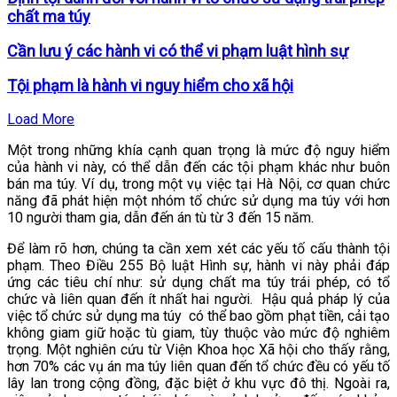
chất ma túy
Cần lưu ý các hành vi có thể vi phạm luật hình sự
Tội phạm là hành vi nguy hiểm cho xã hội
Load More
Một trong những khía cạnh quan trọng là mức độ nguy hiểm
của hành vi này, có thể dẫn đến các tội phạm khác như buôn
bán ma túy. Ví dụ, trong một vụ việc tại Hà Nội, cơ quan chức
năng đã phát hiện một nhóm tổ chức sử dụng ma túy với hơn
10 người tham gia, dẫn đến án tù từ 3 đến 15 năm.
Để làm rõ hơn, chúng ta cần xem xét các yếu tố cấu thành tội
phạm. Theo Điều 255 Bộ luật Hình sự, hành vi này phải đáp
ứng các tiêu chí như: sử dụng chất ma túy trái phép, có tổ
chức và liên quan đến ít nhất hai người.
Hậu quả pháp lý của
việc tổ chức sử dụng ma túy
có thể bao gồm phạt tiền, cải tạo
không giam giữ hoặc tù giam, tùy thuộc vào mức độ nghiêm
trọng. Một nghiên cứu từ Viện Khoa học Xã hội cho thấy rằng,
hơn 70% các vụ án ma túy liên quan đến tổ chức đều có yếu tố
lây lan trong cộng đồng, đặc biệt ở khu vực đô thị. Ngoài ra,