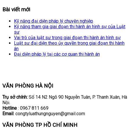
Bài viết mới
Kỹ năng đại diện pháp lý chuyên nghiệp
Kỹ năng tham gia giai đoạn thi hành án hình sự của Luật
sư
Vai trò của luật sư trong giai đoạn thi hành án hình sự
Luật sư đại diện theo ủy quyền trong giai đoạn thi hành
án
Đại diện pháp lý tại các cơ quan thi hành án
VĂN PHÒNG HÀ NỘI
Trụ sở chính:
Số 14 N2 Ngõ 90 Nguyễn Tuân, P. Thanh Xuân, Hà
Nội.
Hotline
: 0967 811 669
Email
: congtyluathungnguyen@gmail.com
VĂN PHÒNG TP HỒ CHÍ MINH