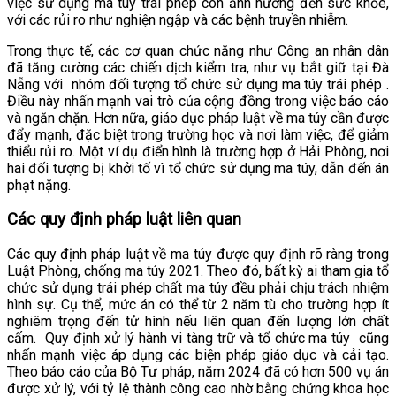
việc sử dụng ma túy trái phép còn ảnh hưởng đến sức khỏe,
với các rủi ro như nghiện ngập và các bệnh truyền nhiễm.
Trong thực tế, các cơ quan chức năng như Công an nhân dân
đã tăng cường các chiến dịch kiểm tra, như vụ bắt giữ tại Đà
Nẵng với
nhóm đối tượng tổ chức sử dụng ma túy trái phép
.
Điều này nhấn mạnh vai trò của cộng đồng trong việc báo cáo
và ngăn chặn. Hơn nữa, giáo dục pháp luật về ma túy cần được
đẩy mạnh, đặc biệt trong trường học và nơi làm việc, để giảm
thiểu rủi ro. Một ví dụ điển hình là trường hợp ở Hải Phòng, nơi
hai đối tượng bị khởi tố vì tổ chức sử dụng ma túy, dẫn đến án
phạt nặng.
Các quy định pháp luật liên quan
Các quy định pháp luật về ma túy được quy định rõ ràng trong
Luật Phòng, chống ma túy 2021. Theo đó, bất kỳ ai tham gia tổ
chức sử dụng trái phép chất ma túy đều phải chịu trách nhiệm
hình sự. Cụ thể, mức án có thể từ 2 năm tù cho trường hợp ít
nghiêm trọng đến tử hình nếu liên quan đến lượng lớn chất
cấm.
Quy định xử lý hành vi tàng trữ và tổ chức ma túy
cũng
nhấn mạnh việc áp dụng các biện pháp giáo dục và cải tạo.
Theo báo cáo của Bộ Tư pháp, năm 2024 đã có hơn 500 vụ án
được xử lý, với tỷ lệ thành công cao nhờ bằng chứng khoa học