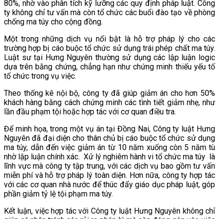
80%, nhờ vào phân tích kỹ lưỡng các quy định pháp luật. Công
ty không chỉ tư vấn mà còn tổ chức các buổi đào tạo về phòng
chống ma túy cho cộng đồng.
Một trong những dịch vụ nổi bật là hỗ trợ pháp lý cho các
trường hợp bị cáo buộc tổ chức sử dụng trái phép chất ma túy.
Luật sư tại Hưng Nguyên thường sử dụng các lập luận logic
dựa trên bằng chứng, chẳng hạn như chứng minh thiếu yếu tố
tổ chức trong vụ việc.
Theo thống kê nội bộ, công ty đã giúp giảm án cho hơn 50%
khách hàng bằng cách chứng minh các tình tiết giảm nhẹ, như
lần đầu phạm tội hoặc hợp tác với cơ quan điều tra.
Để minh họa, trong một vụ án tại Đồng Nai, Công ty luật Hưng
Nguyên đã đại diện cho thân chủ bị cáo buộc tổ chức sử dụng
ma túy, dẫn đến việc giảm án từ 10 năm xuống còn 5 năm tù
nhờ lập luận chính xác.
Xử lý nghiêm hành vi tổ chức ma túy
là
lĩnh vực mà công ty tập trung, với các dịch vụ bao gồm tư vấn
miễn phí và hỗ trợ pháp lý toàn diện. Hơn nữa, công ty hợp tác
với các cơ quan nhà nước để thúc đẩy giáo dục pháp luật, góp
phần giảm tỷ lệ tội phạm ma túy.
Kết luận, việc hợp tác với Công ty luật Hưng Nguyên không chỉ