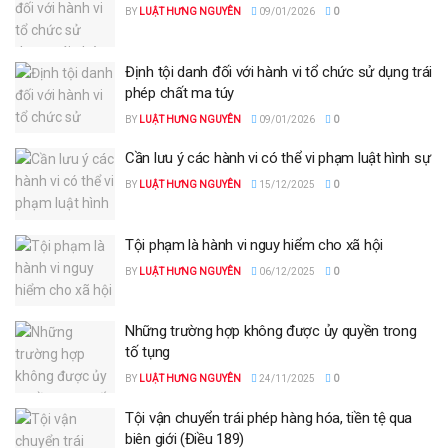
BY
LUẬT HƯNG NGUYÊN
09/01/2026
0
Định tội danh đối với hành vi tổ chức sử dụng trái
phép chất ma túy
BY
LUẬT HƯNG NGUYÊN
09/01/2026
0
Cần lưu ý các hành vi có thể vi phạm luật hình sự
BY
LUẬT HƯNG NGUYÊN
15/12/2025
0
Tội phạm là hành vi nguy hiểm cho xã hội
BY
LUẬT HƯNG NGUYÊN
06/12/2025
0
Những trường hợp không được ủy quyền trong
tố tụng
BY
LUẬT HƯNG NGUYÊN
24/11/2025
0
Tội vận chuyển trái phép hàng hóa, tiền tệ qua
biên giới (Điều 189)