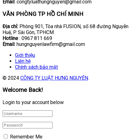
Email
: congtyluathungnguyen@gmail.com
VĂN PHÒNG TP HỒ CHÍ MINH
Địa chỉ:
Phòng 901, Tòa nhà FUSION, số 68 đường Nguyễn
Huệ, P. Sài Gòn, TPHCM
Hotline
: 0967 811 669
Email
: hungnguyenlawfirm@gmail.com
Giới thiệu
Liên hệ
Chính sách bảo mật
© 2024
CÔNG TY LUẬT HƯNG NGUYÊN
.
Welcome Back!
Login to your account below
Remember Me