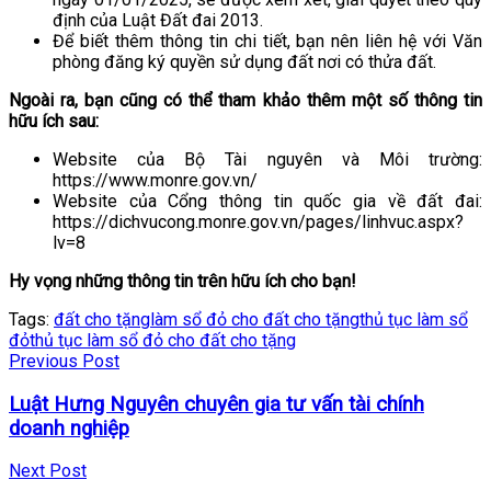
định của Luật Đất đai 2013.
Để biết thêm thông tin chi tiết, bạn nên liên hệ với Văn
phòng đăng ký quyền sử dụng đất nơi có thửa đất.
Ngoài ra, bạn cũng có thể tham khảo thêm một số thông tin
hữu ích sau:
Website của Bộ Tài nguyên và Môi trường:
https://www.monre.gov.vn/
Website của Cổng thông tin quốc gia về đất đai:
https://dichvucong.monre.gov.vn/pages/linhvuc.aspx?
lv=8
Hy vọng những thông tin trên hữu ích cho bạn!
Tags:
đất cho tặng
làm sổ đỏ cho đất cho tặng
thủ tục làm sổ
đỏ
thủ tục làm sổ đỏ cho đất cho tặng
Previous Post
Luật Hưng Nguyên chuyên gia tư vấn tài chính
doanh nghiệp
Next Post