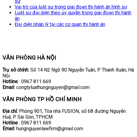
sư
Vai trò của luật sư trong giai đoạn thi hành án hình sự
Luật sư đại diện theo ủy quyền trong giai đoạn thi hành
án
Đại diện pháp lý tại các cơ quan thi hành án
VĂN PHÒNG HÀ NỘI
Trụ sở chính:
Số 14 N2 Ngõ 90 Nguyễn Tuân, P. Thanh Xuân, Hà
Nội.
Hotline
: 0967 811 669
Email
: congtyluathungnguyen@gmail.com
VĂN PHÒNG TP HỒ CHÍ MINH
Địa chỉ:
Phòng 901, Tòa nhà FUSION, số 68 đường Nguyễn
Huệ, P. Sài Gòn, TPHCM
Hotline
: 0967 811 669
Email
: hungnguyenlawfirm@gmail.com