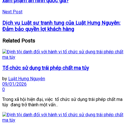
xâm phạm an ninh quốc gia?
Next Post
Dịch vụ Luật sư tranh tụng của Luật Hưng Nguyên:
Đảm bảo quyền lợi khách hàng
Related
Posts
Tổ chức sử dụng trái phép chất ma túy
by
Luật Hưng Nguyên
09/01/2026
0
Trong xã hội hiện đại, việc tổ chức sử dụng trái phép chất ma
túy đang trở thành một vấn...