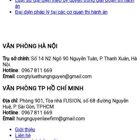
Luật sư đại diện theo ủy quyền trong giai đoạn thi hành
án
Đại diện pháp lý tại các cơ quan thi hành án
VĂN PHÒNG HÀ NỘI
Trụ sở chính:
Số 14 N2 Ngõ 90 Nguyễn Tuân, P. Thanh Xuân, Hà
Nội.
Hotline
: 0967 811 669
Email
: congtyluathungnguyen@gmail.com
VĂN PHÒNG TP HỒ CHÍ MINH
Địa chỉ:
Phòng 901, Tòa nhà FUSION, số 68 đường Nguyễn
Huệ, P. Sài Gòn, TPHCM
Hotline
: 0967 811 669
Email
: hungnguyenlawfirm@gmail.com
Giới thiệu
Liên hệ