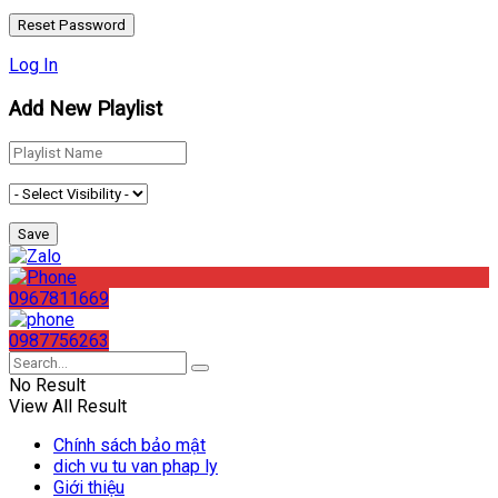
Log In
Add New Playlist
0967811669
0987756263
No Result
View All Result
Chính sách bảo mật
dich vu tu van phap ly
Giới thiệu