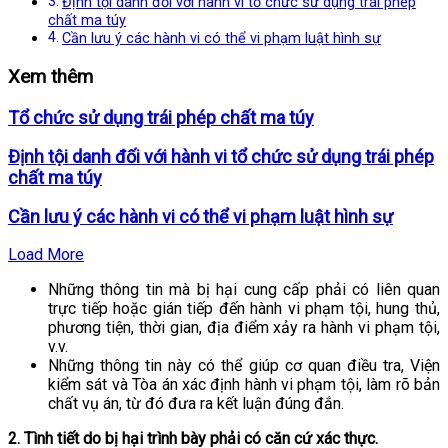
Định tội danh đối với hành vi tổ chức sử dụng trái phép
chất ma túy
Cần lưu ý các hành vi có thể vi phạm luật hình sự
Xem thêm
Tổ chức sử dụng trái phép chất ma túy
Định tội danh đối với hành vi tổ chức sử dụng trái phép
chất ma túy
Cần lưu ý các hành vi có thể vi phạm luật hình sự
Load More
Những thông tin mà bị hại cung cấp phải có liên quan
trực tiếp hoặc gián tiếp đến hành vi phạm tội, hung thủ,
phương tiện, thời gian, địa điểm xảy ra hành vi phạm tội,
v.v.
Những thông tin này có thể giúp cơ quan điều tra, Viện
kiểm sát và Tòa án xác định hành vi phạm tội, làm rõ bản
chất vụ án, từ đó đưa ra kết luận đúng đắn.
2. Tình tiết do bị hại trình bày phải có căn cứ xác thực.