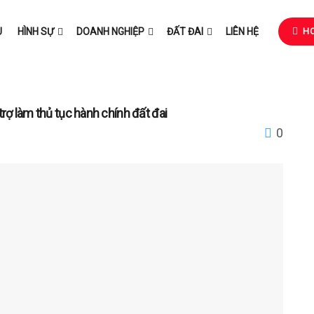
U
HÌNH SỰ
DOANH NGHIỆP
ĐẤT ĐAI
LIÊN HỆ
HO
rợ làm thủ tục hành chính đất đai
0