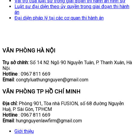
Vai trò của luật sư trong giai đoạn thi hành án hình sự
Luật sư đại diện theo ủy quyền trong giai đoạn thi hành
án
Đại diện pháp lý tại các cơ quan thi hành án
VĂN PHÒNG HÀ NỘI
Trụ sở chính:
Số 14 N2 Ngõ 90 Nguyễn Tuân, P. Thanh Xuân, Hà
Nội.
Hotline
: 0967 811 669
Email
: congtyluathungnguyen@gmail.com
VĂN PHÒNG TP HỒ CHÍ MINH
Địa chỉ:
Phòng 901, Tòa nhà FUSION, số 68 đường Nguyễn
Huệ, P. Sài Gòn, TPHCM
Hotline
: 0967 811 669
Email
: hungnguyenlawfirm@gmail.com
Giới thiệu