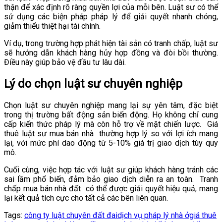
thận để xác định rõ ràng quyền lợi của mỗi bên. Luật sư có thể
sử dụng các biện pháp pháp lý để giải quyết nhanh chóng,
giảm thiểu thiệt hại tài chính.
Ví dụ, trong trường hợp phát hiện tài sản có tranh chấp, luật sư
sẽ hướng dẫn khách hàng hủy hợp đồng và đòi bồi thường.
Điều này giúp bảo vệ đầu tư lâu dài.
Lý do chọn luật sư chuyên nghiệp
Chọn luật sư chuyên nghiệp mang lại sự yên tâm, đặc biệt
trong thị trường bất động sản biến động. Họ không chỉ cung
cấp kiến thức pháp lý mà còn hỗ trợ về mặt chiến lược.
Giá
thuê luật sư mua bán nhà
thường hợp lý so với lợi ích mang
lại, với mức phí dao động từ 5-10% giá trị giao dịch tùy quy
mô.
Cuối cùng, việc hợp tác với luật sư giúp khách hàng tránh các
sai lầm phổ biến, đảm bảo giao dịch diễn ra an toàn.
Tranh
chấp mua bán nhà đất
có thể được giải quyết hiệu quả, mang
lại kết quả tích cực cho tất cả các bên liên quan.
Tags:
công ty luật chuyên đất đai
dịch vụ pháp lý nhà ở
giá thuê