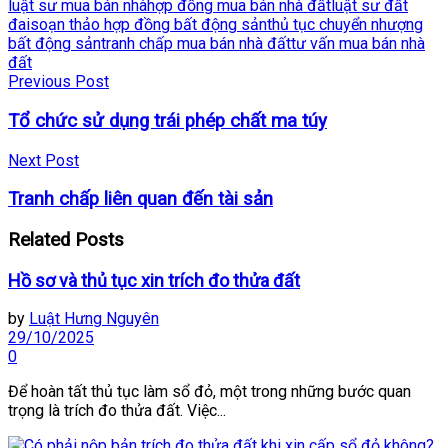
luật sư mua bán nhà
hợp đồng mua bán nhà đất
luật sư đất
đai
soạn thảo hợp đồng bất động sản
thủ tục chuyển nhượng
bất động sản
tranh chấp mua bán nhà đất
tư vấn mua bán nhà
đất
Previous Post
Tổ chức sử dụng trái phép chất ma túy
Next Post
Tranh chấp liên quan đến tài sản
Related
Posts
Hồ sơ và thủ tục xin trích đo thửa đất
by
Luật Hưng Nguyên
29/10/2025
0
Để hoàn tất thủ tục làm sổ đỏ, một trong những bước quan
trọng là trích đo thửa đất. Việc...