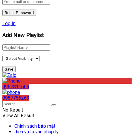
Log In
Add New Playlist
0967811669
0987756263
No Result
View All Result
Chính sách bảo mật
dich vu tu van phap ly