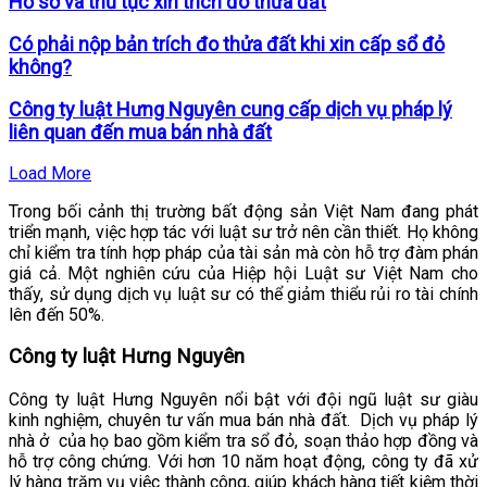
Hồ sơ và thủ tục xin trích đo thửa đất
Có phải nộp bản trích đo thửa đất khi xin cấp sổ đỏ
không?
Công ty luật Hưng Nguyên cung cấp dịch vụ pháp lý
liên quan đến mua bán nhà đất
Load More
Trong bối cảnh thị trường bất động sản Việt Nam đang phát
triển mạnh, việc hợp tác với luật sư trở nên cần thiết. Họ không
chỉ kiểm tra tính hợp pháp của tài sản mà còn hỗ trợ đàm phán
giá cả. Một nghiên cứu của Hiệp hội Luật sư Việt Nam cho
thấy, sử dụng dịch vụ luật sư có thể giảm thiểu rủi ro tài chính
lên đến 50%.
Công ty luật Hưng Nguyên
Công ty luật Hưng Nguyên nổi bật với đội ngũ luật sư giàu
kinh nghiệm, chuyên tư vấn mua bán nhà đất.
Dịch vụ pháp lý
nhà ở
của họ bao gồm kiểm tra sổ đỏ, soạn thảo hợp đồng và
hỗ trợ công chứng. Với hơn 10 năm hoạt động, công ty đã xử
lý hàng trăm vụ việc thành công, giúp khách hàng tiết kiệm thời