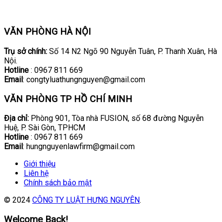
VĂN PHÒNG HÀ NỘI
Trụ sở chính:
Số 14 N2 Ngõ 90 Nguyễn Tuân, P. Thanh Xuân, Hà
Nội.
Hotline
: 0967 811 669
Email
: congtyluathungnguyen@gmail.com
VĂN PHÒNG TP HỒ CHÍ MINH
Địa chỉ:
Phòng 901, Tòa nhà FUSION, số 68 đường Nguyễn
Huệ, P. Sài Gòn, TPHCM
Hotline
: 0967 811 669
Email
: hungnguyenlawfirm@gmail.com
Giới thiệu
Liên hệ
Chính sách bảo mật
© 2024
CÔNG TY LUẬT HƯNG NGUYÊN
.
Welcome Back!