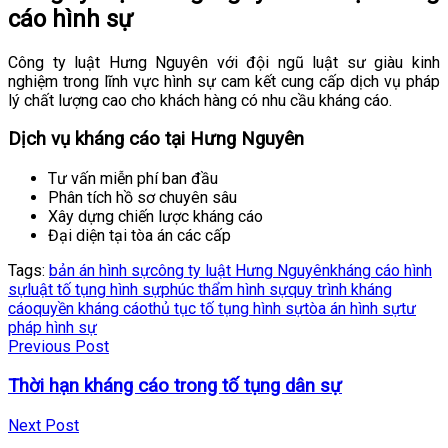
cáo hình sự
Công ty luật Hưng Nguyên với đội ngũ luật sư giàu kinh
nghiệm trong lĩnh vực hình sự cam kết cung cấp dịch vụ pháp
lý chất lượng cao cho khách hàng có nhu cầu kháng cáo.
Dịch vụ kháng cáo tại Hưng Nguyên
Tư vấn miễn phí ban đầu
Phân tích hồ sơ chuyên sâu
Xây dựng chiến lược kháng cáo
Đại diện tại tòa án các cấp
Tags:
bản án hình sự
công ty luật Hưng Nguyên
kháng cáo hình
sự
luật tố tụng hình sự
phúc thẩm hình sự
quy trình kháng
cáo
quyền kháng cáo
thủ tục tố tụng hình sự
tòa án hình sự
tư
pháp hình sự
Previous Post
Thời hạn kháng cáo trong tố tụng dân sự
Next Post