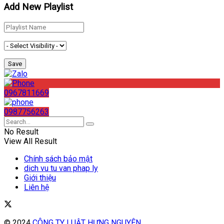
Add New Playlist
0967811669
0987756263
No Result
View All Result
Chính sách bảo mật
dich vu tu van phap ly
Giới thiệu
Liên hệ
© 2024
CÔNG TY LUẬT HƯNG NGUYÊN
.