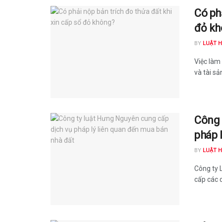
Có ph
đỏ k
BY
LUẬT 
Việc làm
và tài sả
Công 
pháp 
BY
LUẬT 
Công ty 
cấp các d