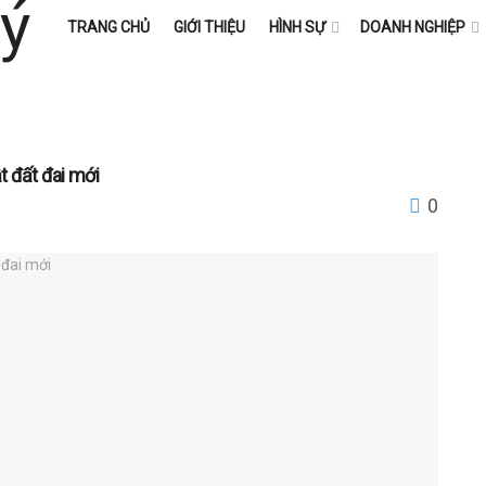
TRANG CHỦ
GIỚI THIỆU
HÌNH SỰ
DOANH NGHIỆP
t đất đai mới
0