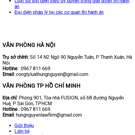
Luật sư đại diện theo ủy quyền trong giai đoạn thi hành
án
Đại diện pháp lý tại các cơ quan thi hành án
VĂN PHÒNG HÀ NỘI
Trụ sở chính:
Số 14 N2 Ngõ 90 Nguyễn Tuân, P. Thanh Xuân, Hà
Nội.
Hotline
: 0967 811 669
Email
: congtyluathungnguyen@gmail.com
VĂN PHÒNG TP HỒ CHÍ MINH
Địa chỉ:
Phòng 901, Tòa nhà FUSION, số 68 đường Nguyễn
Huệ, P. Sài Gòn, TPHCM
Hotline
: 0967 811 669
Email
: hungnguyenlawfirm@gmail.com
Giới thiệu
Liên hệ