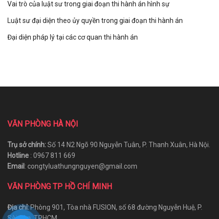
Vai trò của luật sư trong giai đoạn thi hành án hình sự
Luật sư đại diện theo ủy quyền trong giai đoạn thi hành án
Đại diện pháp lý tại các cơ quan thi hành án
VĂN PHÒNG HÀ NỘI
Trụ sở chính:
Số 14 N2 Ngõ 90 Nguyễn Tuân, P. Thanh Xuân, Hà Nội.
Hotline
: 0967 811 669
Email
: congtyluathungnguyen@gmail.com
VĂN PHÒNG TP HỒ CHÍ MINH
Địa chỉ:
Phòng 901, Tòa nhà FUSION, số 68 đường Nguyễn Huệ, P.
Sài Gòn, TPHCM